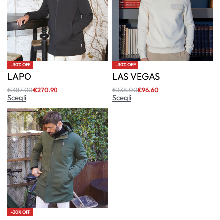
-30% OFF
-30% OFF
LAPO
LAS VEGAS
€
387.00
€
270.90
€
138.00
€
96.60
Scegli
Scegli
-30% OFF