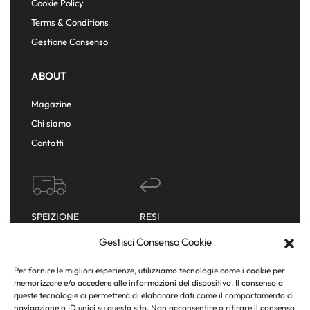
Cookie Policy
Terms & Conditions
Gestione Consenso
ABOUT
Magazine
Chi siamo
Contatti
SPEIZIONE
RESI
IMMEDIATA
GRATUITI
Gestisci Consenso Cookie
Per fornire le migliori esperienze, utilizziamo tecnologie come i cookie per
memorizzare e/o accedere alle informazioni del dispositivo. Il consenso a
queste tecnologie ci permetterà di elaborare dati come il comportamento di
SUPPORTO &
navigazione o ID unici su questo sito. Non acconsentire o ritirare il consenso