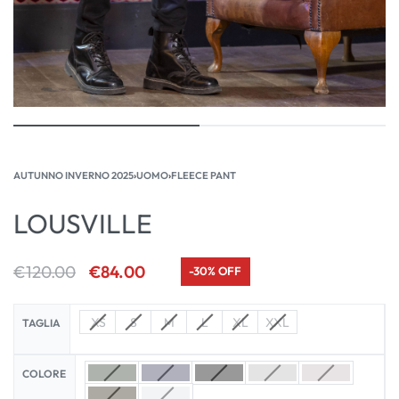
AUTUNNO INVERNO 2025
›
UOMO
›
FLEECE PANT
LOUSVILLE
€
120.00
€
84.00
-30% OFF
XS
S
M
L
XL
XXL
TAGLIA
COLORE