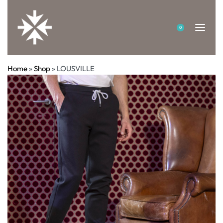
0
Home
»
Shop
»
LOUSVILLE