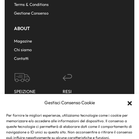
Terms & Conditions
Gestione Consenso
ABOUT
Magazine
Chi siamo
Contatti
SPEIZIONE
RESI
IMMEDIATA
GRATUITI
Gestisci Consenso Cookie
Per fornire le migliori esperienze, utilizziamo tecnologie come i cookie per
memorizzare e/o accedere alle informazioni del dispositivo. Il consenso a
queste tecnologie ci permetterà di elaborare dati come il comportamento di
SUPPORTO &
navigazione o ID unici su questo sito. Non acconsentire o ritirare il consenso
ASSISTENZA
può influire negativamente su alcune caratteristiche e funzioni.