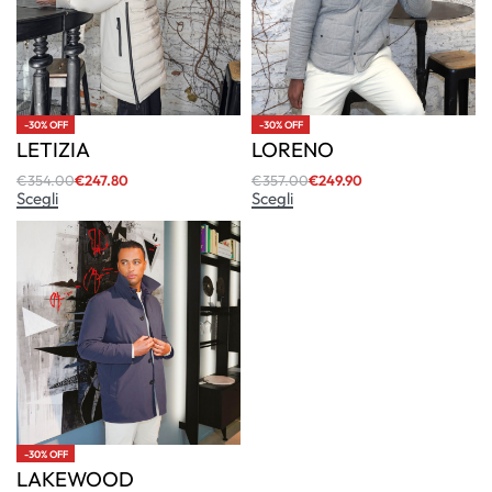
-30% OFF
-30% OFF
LETIZIA
LORENO
€
354.00
€
247.80
€
357.00
€
249.90
Scegli
Scegli
-30% OFF
LAKEWOOD