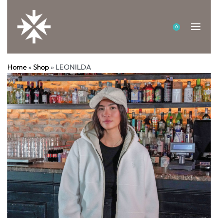
0
Home
»
Shop
»
LEONILDA