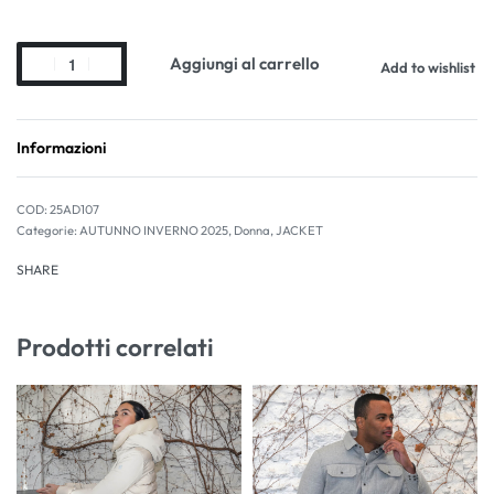
Aggiungi al carrello
Add to wishlist
Informazioni
25AD107
Categorie:
AUTUNNO INVERNO 2025
,
Donna
,
JACKET
SHARE
Prodotti correlati