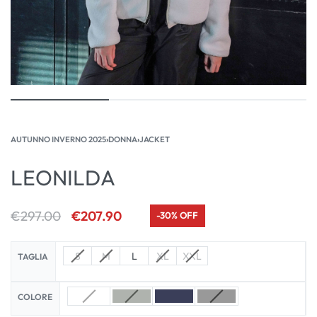
AUTUNNO INVERNO 2025
›
DONNA
›
JACKET
LEONILDA
€
297.00
€
207.90
-30% OFF
S
M
L
XL
XXL
TAGLIA
COLORE